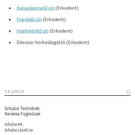
Harapásemelő sín
(Erkodent)
Fogvédő sín
(Erkodent)
Fogfehérítő sín
(Erkodent)
Silenzor horkolásgátló (Erkodent)
SEARCH
Schulze Testvérek
Kerámia Fogművek
Schulze Kft.
Schulze László ev.