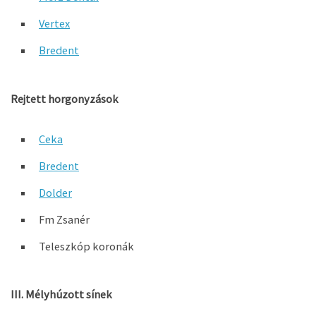
Vertex
Bredent
Rejtett horgonyzások
Ceka
Bredent
Dolder
Fm Zsanér
Teleszkóp koronák
III. Mélyhúzott sínek