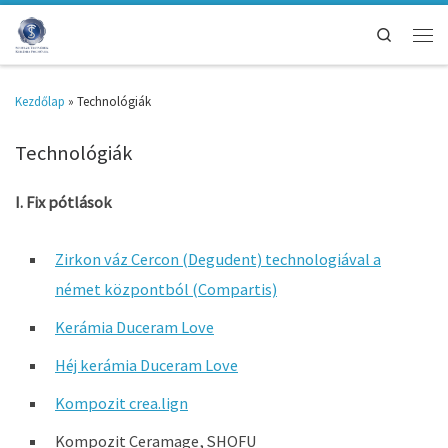
Search
Kezdőlap
»
Technológiák
Technológiák
I. Fix pótlások
Zirkon váz Cercon (Degudent) technologiával a
német központból (Compartis)
Kerámia Duceram Love
Héj kerámia Duceram Love
Kompozit crea.lign
Kompozit Ceramage, SHOFU