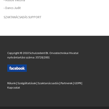
-
Rudolf Viktória
-
Dancs Judit
SZAKTANÁCSADÁS SUPPORT
Copyright © 2010 Schulzedent Bt. Orvostechnikai Hivatal
nyilvántartási száma: 35728/2001
Rólunk
|
Szolgáltatások
|
Szaktanácsadás
|
Partnerek
|
GDPR
|
Kapcsolat