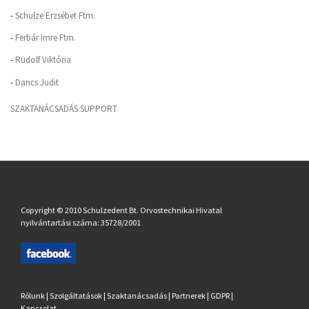
-
Schulze Erzsébet Ftm.
-
Ferbár Imre Ftm.
-
Rudolf Viktória
-
Dancs Judit
SZAKTANÁCSADÁS SUPPORT
Copyright © 2010 Schulzedent Bt. Orvostechnikai Hivatal
nyilvántartási száma: 35728/2001
Rólunk
|
Szolgáltatások
|
Szaktanácsadás
|
Partnerek
|
GDPR
|
Kapcsolat