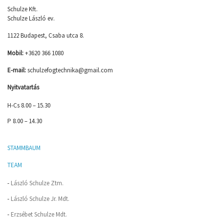
Schulze Kft.
Schulze László ev.
1122 Budapest, Csaba utca 8.
Mobil:
+3620 366 1080
E-mail:
schulzefogtechnika@gmail.com
Nyitvatartás
H-Cs 8.00 – 15.30
P 8.00 – 14.30
STAMMBAUM
TEAM
-
László Schulze Ztm.
-
László Schulze Jr. Mdt.
-
Erzsébet Schulze Mdt.