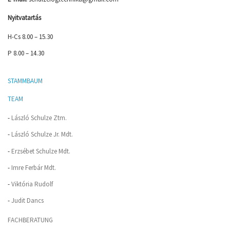
Nyitvatartás
H-Cs 8.00 – 15.30
P 8.00 – 14.30
STAMMBAUM
TEAM
-
László Schulze Ztm.
-
László Schulze Jr. Mdt.
-
Erzsébet Schulze Mdt.
-
Imre Ferbár Mdt.
-
Viktória Rudolf
-
Judit Dancs
FACHBERATUNG