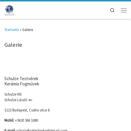
Search
Startseite
»
Galerie
Galerie
Schulze Testvérek
Kerámia Fogművek
Schulze Kft.
Schulze László ev.
1122 Budapest, Csaba utca 8.
Mobil:
+3620 366 1080
E-mail:
schulzefogtechnika@gmail.com