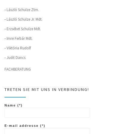
-
László Schulze Ztm.
-
László Schulze Jr. Mdt.
-
Erzsébet Schulze Mdt.
-
Imre Ferbár Mdt.
-
Viktória Rudolf
-
Judit Dancs
FACHBERATUNG
TRETEN SIE MIT UNS IN VERBINDUNG!
Name (*)
E-mail addresse (*)