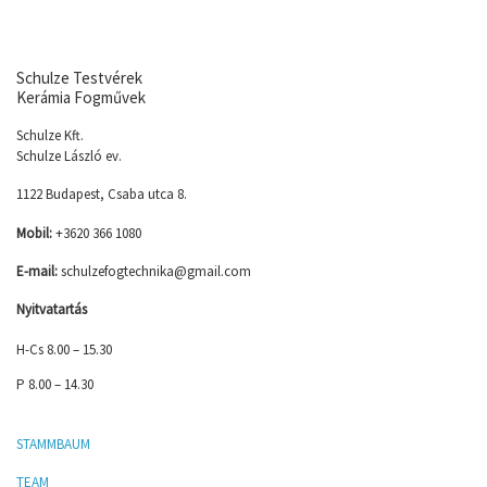
Schulze Testvérek
Kerámia Fogművek
Schulze Kft.
Schulze László ev.
1122 Budapest, Csaba utca 8.
Mobil:
+3620 366 1080
E-mail:
schulzefogtechnika@gmail.com
Nyitvatartás
H-Cs 8.00 – 15.30
P 8.00 – 14.30
STAMMBAUM
TEAM