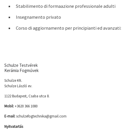
Stabilimento di formaazione professionale adulti
Insegnamento privato
Corso di aggiornamento per principianti ed avanzati:
Schulze Testvérek
Kerámia Fogművek
Schulze Kft.
Schulze László ev.
1122 Budapest, Csaba utca 8.
Mobil:
+3620 366 1080
E-mail:
schulzefogtechnika@gmail.com
Nyitvatartás