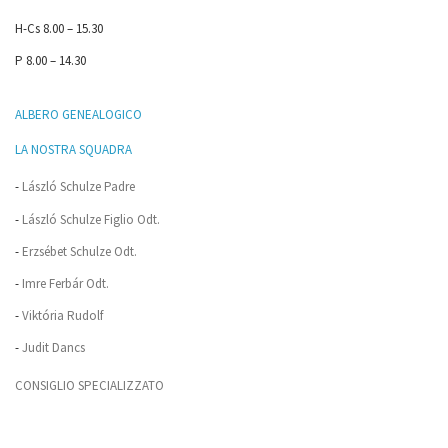
H-Cs 8.00 – 15.30
P 8.00 – 14.30
ALBERO GENEALOGICO
LA NOSTRA SQUADRA
-
László Schulze Padre
-
László Schulze Figlio Odt.
-
Erzsébet Schulze Odt.
-
Imre Ferbár Odt.
-
Viktória Rudolf
-
Judit Dancs
CONSIGLIO SPECIALIZZATO