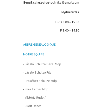
E-mail:
schulzefogtechnika@gmail.com
Nyitvatartás
H-Cs 8.00 – 15.30
P 8.00 – 14.30
ARBRE GÉNÉALOGIQUE
NOTRE ÉQUIPE
-
László Schulze Père. Mdp.
-
László Schulze Fils
-
Erzsébet Schulze Mdp.
-
Imre Ferbár Mdp.
-
Viktória Rudolf
-
Judit Dancs