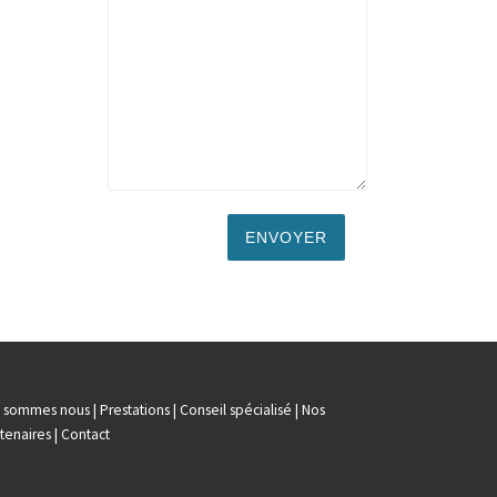
i sommes nous
|
Prestations
|
Conseil spécialisé
|
Nos
tenaires
|
Contact